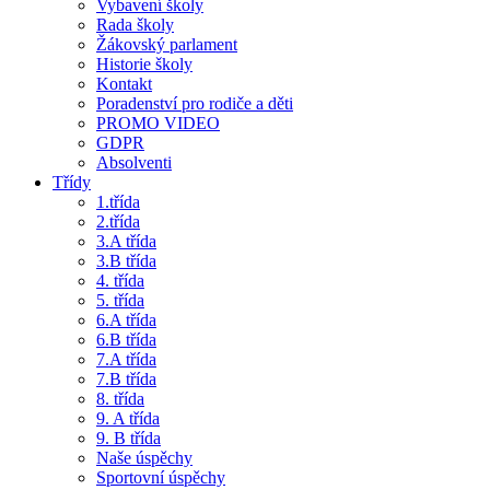
Vybavení školy
Rada školy
Žákovský parlament
Historie školy
Kontakt
Poradenství pro rodiče a děti
PROMO VIDEO
GDPR
Absolventi
Třídy
1.třída
2.třída
3.A třída
3.B třída
4. třída
5. třída
6.A třída
6.B třída
7.A třída
7.B třída
8. třída
9. A třída
9. B třída
Naše úspěchy
Sportovní úspěchy