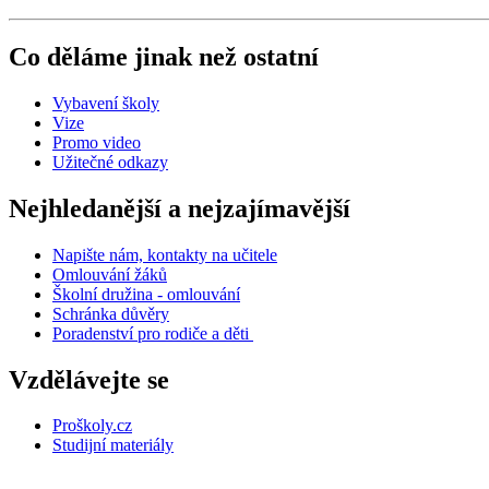
Co děláme jinak než ostatní
Vybavení školy
Vize
Promo video
Užitečné odkazy
Nejhledanější a nejzajímavější
Napište nám, kontakty na učitele
Omlouvání žáků
Školní družina - omlouvání
Schránka důvěry
Poradenství pro rodiče a děti
Vzdělávejte se
Proškoly.cz
Studijní materiály