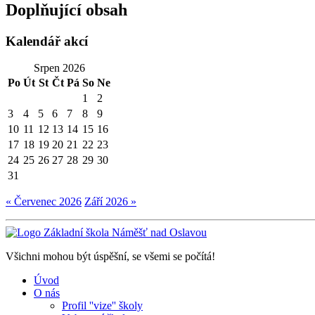
Doplňující obsah
Kalendář akcí
Srpen 2026
Po
Út
St
Čt
Pá
So
Ne
1
2
3
4
5
6
7
8
9
10
11
12
13
14
15
16
17
18
19
20
21
22
23
24
25
26
27
28
29
30
31
« Červenec 2026
Září 2026 »
Všichni mohou být úspěšní, se všemi se počítá!
Úvod
O nás
Profil ''vize'' školy