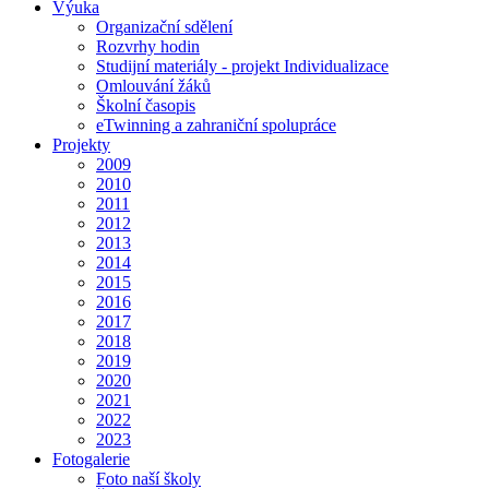
Výuka
Organizační sdělení
Rozvrhy hodin
Studijní materiály - projekt Individualizace
Omlouvání žáků
Školní časopis
eTwinning a zahraniční spolupráce
Projekty
2009
2010
2011
2012
2013
2014
2015
2016
2017
2018
2019
2020
2021
2022
2023
Fotogalerie
Foto naší školy