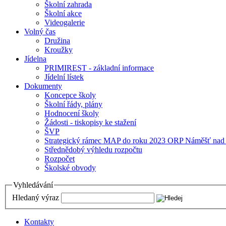
Školní zahrada
Školní akce
Videogalerie
Volný čas
Družina
Kroužky
Jídelna
PRIMIREST - základní informace
Jídelní lístek
Dokumenty
Koncepce školy
Školní řády, plány
Hodnocení školy
Žádosti - tiskopisy ke stažení
ŠVP
Strategický rámec MAP do roku 2023 ORP Náměšť nad
Střednědobý výhledu rozpočtu
Rozpočet
Školské obvody
Vyhledávání
Hledaný výraz
Kontakty