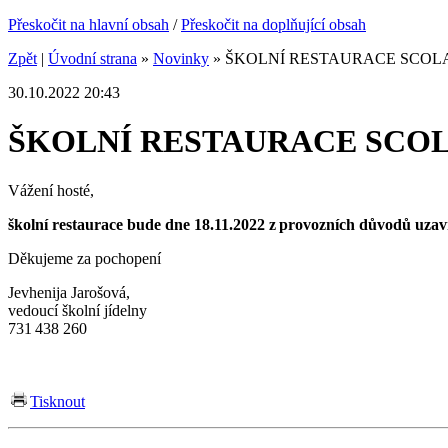
Přeskočit na hlavní obsah
/
Přeskočit na doplňující obsah
Zpět
|
Úvodní strana
»
Novinky
»
ŠKOLNÍ RESTAURACE SCOL
30.10.2022 20:43
ŠKOLNÍ RESTAURACE SCO
Vážení hosté,
školní restaurace bude dne 18.11.2022
z provozních důvodů uza
Děkujeme za pochopení
Jevhenija Jarošová,
vedoucí školní jídelny
731 438 260
Tisknout