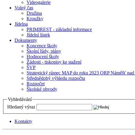
Videogalerie
Volný čas
Družina
Kroužky
Jídelna
PRIMIREST - základní informace
Jídelní lístek
Dokumenty
Koncepce školy
Školní řády, plány
Hodnocení školy
Žádosti - tiskopisy ke stažení
ŠVP
Strategický rámec MAP do roku 2023 ORP Náměšť nad
Střednědobý výhledu rozpočtu
Rozpočet
Školské obvody
Vyhledávání
Hledaný výraz
Kontakty