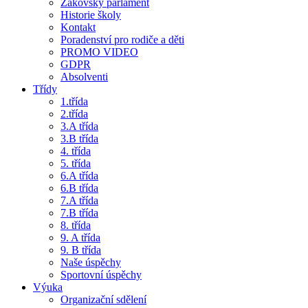
Žákovský parlament
Historie školy
Kontakt
Poradenství pro rodiče a děti
PROMO VIDEO
GDPR
Absolventi
Třídy
1.třída
2.třída
3.A třída
3.B třída
4. třída
5. třída
6.A třída
6.B třída
7.A třída
7.B třída
8. třída
9. A třída
9. B třída
Naše úspěchy
Sportovní úspěchy
Výuka
Organizační sdělení