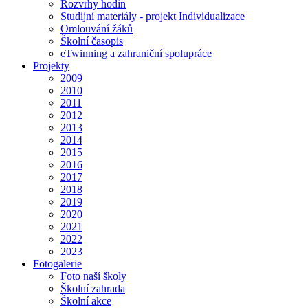
Rozvrhy hodin
Studijní materiály - projekt Individualizace
Omlouvání žáků
Školní časopis
eTwinning a zahraniční spolupráce
Projekty
2009
2010
2011
2012
2013
2014
2015
2016
2017
2018
2019
2020
2021
2022
2023
Fotogalerie
Foto naší školy
Školní zahrada
Školní akce