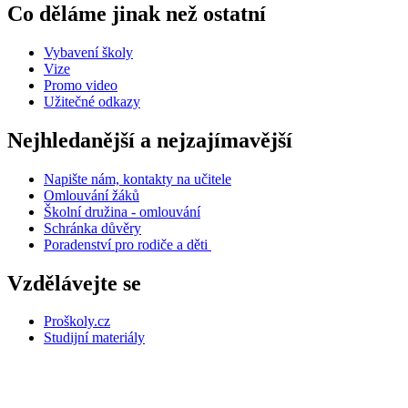
Co děláme jinak než ostatní
Vybavení školy
Vize
Promo video
Užitečné odkazy
Nejhledanější a nejzajímavější
Napište nám, kontakty na učitele
Omlouvání žáků
Školní družina - omlouvání
Schránka důvěry
Poradenství pro rodiče a děti
Vzdělávejte se
Proškoly.cz
Studijní materiály