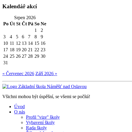
Kalendář akcí
Srpen 2026
Po
Út
St
Čt
Pá
So
Ne
1
2
3
4
5
6
7
8
9
10
11
12
13
14
15
16
17
18
19
20
21
22
23
24
25
26
27
28
29
30
31
« Červenec 2026
Září 2026 »
Všichni mohou být úspěšní, se všemi se počítá!
Úvod
O nás
Profil ''vize'' školy
Vybavení školy
Rada školy