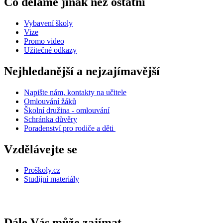
Co děláme jinak než ostatní
Vybavení školy
Vize
Promo video
Užitečné odkazy
Nejhledanější a nejzajímavější
Napište nám, kontakty na učitele
Omlouvání žáků
Školní družina - omlouvání
Schránka důvěry
Poradenství pro rodiče a děti
Vzdělávejte se
Proškoly.cz
Studijní materiály
Dále Vás může zajímat