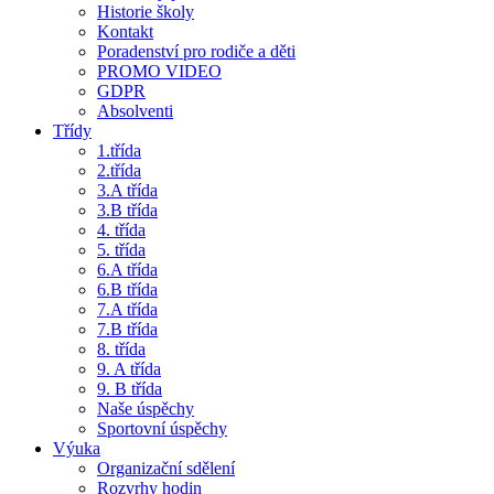
Historie školy
Kontakt
Poradenství pro rodiče a děti
PROMO VIDEO
GDPR
Absolventi
Třídy
1.třída
2.třída
3.A třída
3.B třída
4. třída
5. třída
6.A třída
6.B třída
7.A třída
7.B třída
8. třída
9. A třída
9. B třída
Naše úspěchy
Sportovní úspěchy
Výuka
Organizační sdělení
Rozvrhy hodin