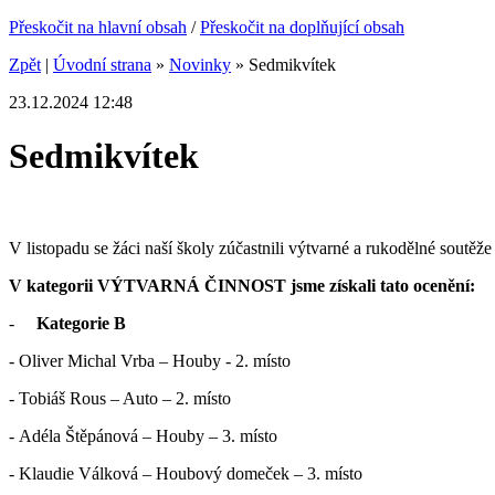
Přeskočit na hlavní obsah
/
Přeskočit na doplňující obsah
Zpět
|
Úvodní strana
»
Novinky
»
Sedmikvítek
23.12.2024 12:48
Sedmikvítek
V listopadu se žáci naší školy zúčastnili výtvarné a rukodělné soutěž
V kategorii VÝTVARNÁ ČINNOST jsme získali tato ocenění:
-
Kategorie B
- Oliver Michal Vrba – Houby - 2. místo
- Tobiáš Rous – Auto – 2. místo
- Adéla Štěpánová – Houby – 3. místo
- Klaudie Válková – Houbový domeček – 3. místo