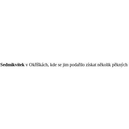
e
Sedmikvítek
v Okříškách, kde se jim podařilo získat několik pěkných 