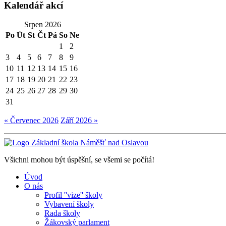
Kalendář akcí
Srpen 2026
Po
Út
St
Čt
Pá
So
Ne
1
2
3
4
5
6
7
8
9
10
11
12
13
14
15
16
17
18
19
20
21
22
23
24
25
26
27
28
29
30
31
« Červenec 2026
Září 2026 »
Všichni mohou být úspěšní, se všemi se počítá!
Úvod
O nás
Profil ''vize'' školy
Vybavení školy
Rada školy
Žákovský parlament