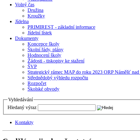
Volný čas
Družina
Kroužky
Jídelna
PRIMIREST - základní informace
Jídelní lístek
Dokumenty
Koncepce školy
Školní řády, plány
Hodnocení školy
Žádosti - tiskopisy ke stažení
ŠVP
Strategický rámec MAP do roku 2023 ORP Náměšť nad
Střednědobý výhledu rozpočtu
Rozpočet
Školské obvody
Vyhledávání
Hledaný výraz
Kontakty