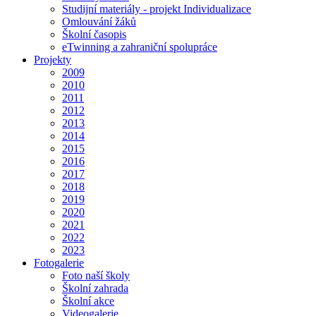
Studijní materiály - projekt Individualizace
Omlouvání žáků
Školní časopis
eTwinning a zahraniční spolupráce
Projekty
2009
2010
2011
2012
2013
2014
2015
2016
2017
2018
2019
2020
2021
2022
2023
Fotogalerie
Foto naší školy
Školní zahrada
Školní akce
Videogalerie