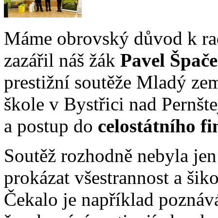
Máme obrovský důvod k rad
zazářil náš žák
Pavel Špače
prestižní soutěže Mladý ze
škole v Bystřici nad Pernš
a postup do
celostátního fi
Soutěž rozhodně nebyla jen 
prokázat všestrannost a šiko
Čekalo je například poznává