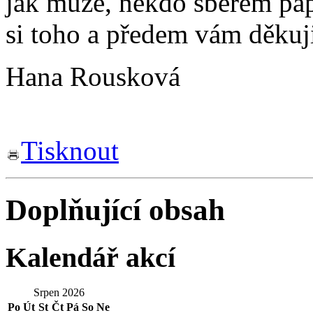
jak může, někdo sběrem pa
si toho a předem vám děkuji
Hana Rousková
Tisknout
Doplňující obsah
Kalendář akcí
Srpen 2026
Po
Út
St
Čt
Pá
So
Ne