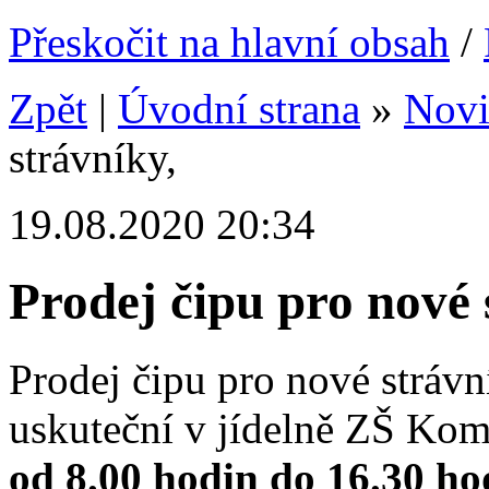
Přeskočit na hlavní obsah
/
Zpět
|
Úvodní strana
»
Nov
strávníky,
19.08.2020 20:34
Prodej čipu pro nové 
Prodej čipu pro nové strávn
uskuteční v jídelně ZŠ K
od 8.00 hodin do 16.30 ho