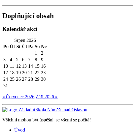
Doplňující obsah
Kalendář akcí
Srpen 2026
Po
Út
St
Čt
Pá
So
Ne
1
2
3
4
5
6
7
8
9
10
11
12
13
14
15
16
17
18
19
20
21
22
23
24
25
26
27
28
29
30
31
« Červenec 2026
Září 2026 »
Všichni mohou být úspěšní, se všemi se počítá!
Úvod