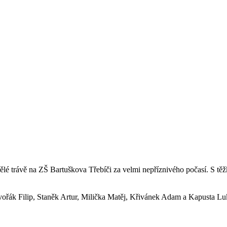
ělé trávě na ZŠ Bartuškova Třebíči za velmi nepříznivého počasí. S t
ořák Filip, Staněk Artur, Milička Matěj, Křivánek Adam a Kapusta Luká