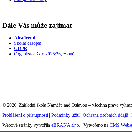
Dále Vás může zajímat
Absolventi
Školní časopis
GDPR
Organizace šk.r. 2025/26, zvonění
© 2026, Základní škola Náměšť nad Oslavou – všechna práva vyhra
Prohlášení o přístupnosti
|
Podmínky užití
|
Ochrana osobních údajů
|
Webové stránky vytvořila
eBRÁNA s.r.o.
| Vytvořeno na
CMS WebAr