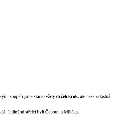
ěžkými soupeři jsme
skoro vždy drželi krok
, ale naše žalostná
š. Jedinými střelci byli Čapoun a Milička.