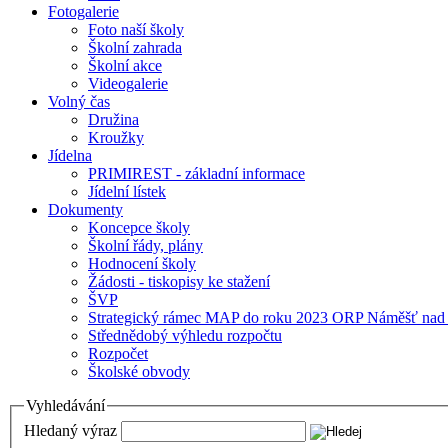
Fotogalerie
Foto naší školy
Školní zahrada
Školní akce
Videogalerie
Volný čas
Družina
Kroužky
Jídelna
PRIMIREST - základní informace
Jídelní lístek
Dokumenty
Koncepce školy
Školní řády, plány
Hodnocení školy
Žádosti - tiskopisy ke stažení
ŠVP
Strategický rámec MAP do roku 2023 ORP Náměšť nad
Střednědobý výhledu rozpočtu
Rozpočet
Školské obvody
Vyhledávání
Hledaný výraz