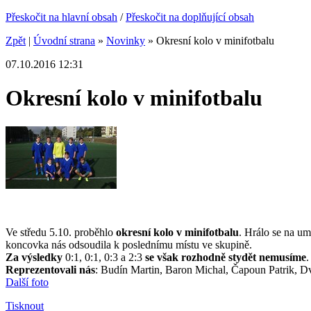
Přeskočit na hlavní obsah
/
Přeskočit na doplňující obsah
Zpět
|
Úvodní strana
»
Novinky
»
Okresní kolo v minifotbalu
07.10.2016 12:31
Okresní kolo v minifotbalu
Ve středu 5.10. proběhlo
okresní kolo v minifotbalu
. Hrálo se na um
koncovka nás odsoudila k poslednímu místu ve skupině.
Za výsledky
0:1, 0:1, 0:3 a 2:3
se však rozhodně stydět nemusíme
.
Reprezentovali nás
: Budín Martin, Baron Michal, Čapoun Patrik, Dv
Další foto
Tisknout