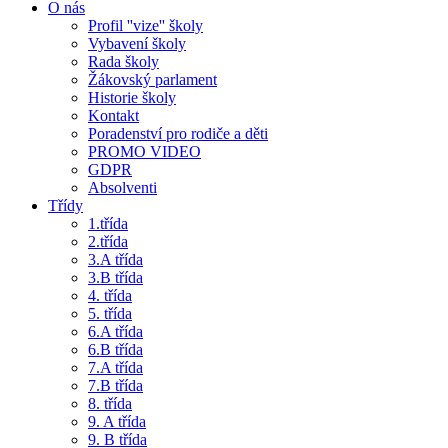
O nás
Profil ''vize'' školy
Vybavení školy
Rada školy
Žákovský parlament
Historie školy
Kontakt
Poradenství pro rodiče a děti
PROMO VIDEO
GDPR
Absolventi
Třídy
1.třída
2.třída
3.A třída
3.B třída
4. třída
5. třída
6.A třída
6.B třída
7.A třída
7.B třída
8. třída
9. A třída
9. B třída