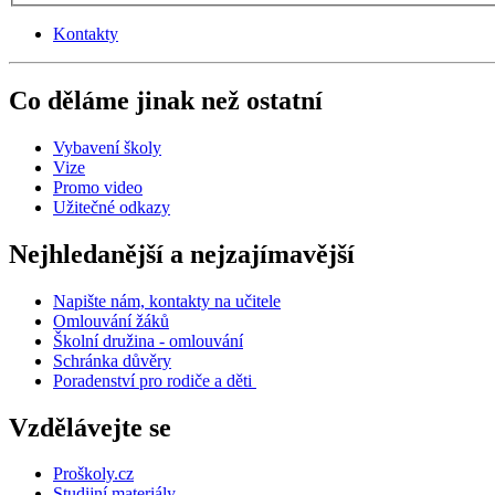
Kontakty
Co děláme jinak než ostatní
Vybavení školy
Vize
Promo video
Užitečné odkazy
Nejhledanější a nejzajímavější
Napište nám, kontakty na učitele
Omlouvání žáků
Školní družina - omlouvání
Schránka důvěry
Poradenství pro rodiče a děti
Vzdělávejte se
Proškoly.cz
Studijní materiály