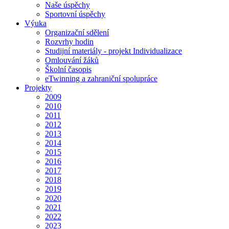
Naše úspěchy
Sportovní úspěchy
Výuka
Organizační sdělení
Rozvrhy hodin
Studijní materiály - projekt Individualizace
Omlouvání žáků
Školní časopis
eTwinning a zahraniční spolupráce
Projekty
2009
2010
2011
2012
2013
2014
2015
2016
2017
2018
2019
2020
2021
2022
2023