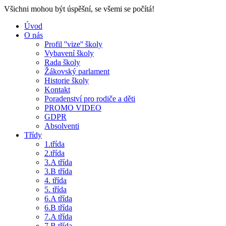
Všichni mohou být úspěšní, se všemi se počítá!
Úvod
O nás
Profil ''vize'' školy
Vybavení školy
Rada školy
Žákovský parlament
Historie školy
Kontakt
Poradenství pro rodiče a děti
PROMO VIDEO
GDPR
Absolventi
Třídy
1.třída
2.třída
3.A třída
3.B třída
4. třída
5. třída
6.A třída
6.B třída
7.A třída
7.B třída