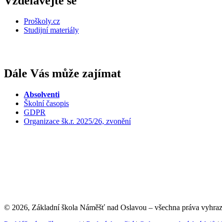
Vzdělávejte se
Proškoly.cz
Studijní materiály
Dále Vás může zajímat
Absolventi
Školní časopis
GDPR
Organizace šk.r. 2025/26, zvonění
© 2026, Základní škola Náměšť nad Oslavou – všechna práva vyhra