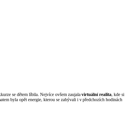
kurze se
dětem líbila.
Nejvíce
ovšem
zaujala
virtuální realita
, kde si
atem byla opět energie, kterou se zabýval
i
i v předchozích hodinách