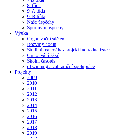
8. třída
9. A třída
9. B třída
Naše úspěchy
Sportovní úspěchy
Výuka
Organizační sdělení
Rozvrhy hodin
Studijní materiály - projekt Individualizace
Omlouvání žáků
Školní časopis
eTwinning a zahraniční spolupráce
Projekty
2009
2010
2011
2012
2013
2014
2015
2016
2017
2018
2019