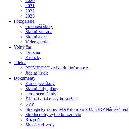
2020
2021
2022
2023
Fotogalerie
Foto naší školy
Školní zahrada
Školní akce
Videogalerie
Volný čas
Družina
Kroužky
Jídelna
PRIMIREST - základní informace
Jídelní lístek
Dokumenty
Koncepce školy
Školní řády, plány
Hodnocení školy
Žádosti - tiskopisy ke stažení
ŠVP
Strategický rámec MAP do roku 2023 ORP Náměšť nad
Střednědobý výhledu rozpočtu
Rozpočet
Školské obvody