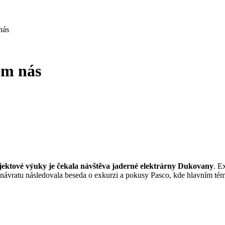
nás
em nás
ojektové výuky
je
čekala
návštěva
jadern
é
elektrárn
y
Dukovany
.
Ex
návratu následoval
a beseda o exkurzi a
pokusy
Pasco
, kde
hlavním tém