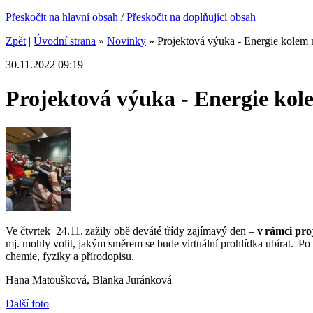
Přeskočit na hlavní obsah
/
Přeskočit na doplňující obsah
Zpět
|
Úvodní strana
»
Novinky
»
Projektová výuka - Energie kolem 
30.11.2022 09:19
Projektová výuka - Energie kol
Ve čtvrtek
24.11.
zažil
y
obě deváté třídy
zajímavý den –
v rámci pr
mj.
mohl
y
volit, jakým směrem se bude virtuální prohlídka ubírat.
Po 
chemie
, fyziky a přírodopisu.
Hana Matoušková, Blanka Juránková
Další foto