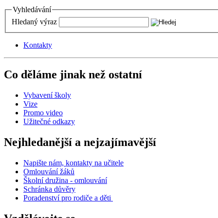
Vyhledávání
Hledaný výraz
Kontakty
Co děláme jinak než ostatní
Vybavení školy
Vize
Promo video
Užitečné odkazy
Nejhledanější a nejzajímavější
Napište nám, kontakty na učitele
Omlouvání žáků
Školní družina - omlouvání
Schránka důvěry
Poradenství pro rodiče a děti