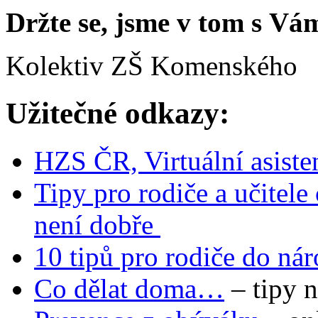
Držte se, jsme v tom s Vám
Kolektiv ZŠ Komenského
Užitečné odkazy:
HZS ČR, Virtuální asiste
Tipy pro rodiče a učitele
není dobře
10 tipů pro rodiče do n
Co dělat doma…
– tipy 