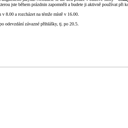
kterou jste během prázdnin zapomněli
a budete ji aktivně používat
při
ko
u v 8.00 a rozcházet na témže místě v 16.00.
e po odevzdání
závazné
přihlášky
, tj. po
20.5.