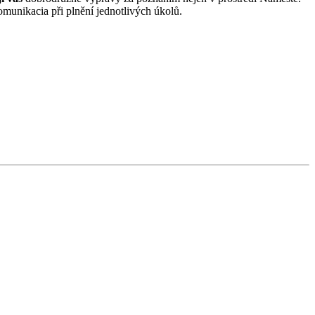
munikaci
a při
plnění jednotlivých úkolů.