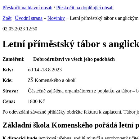
Přeskočit na hlavní obsah
/
Přeskočit na doplňující obsah
Zpět
|
Úvodní strana
»
Novinky
»
Letní příměstský tábor s anglick
02.05.2023 12:50
Letní příměstský tábor s angl
Zaměření: Dobrodružství ve všech jeho podobách
Kdy:
od 14.-18.8.2023
Kde
:
ZŠ Komenského a okolí
Strava:
Č
ástečně zajištěna organizátorem z poplatku za tábor – 
Cena:
1800 Kč
Po odevzdání
závazné
přihlášky obdržíte fakturu
k
zaplacení. Tábor j
Základní škola Komenského pořádá letní p
K dispozici bude
jazyková učebna, rodilý mluvčí a aprobovaný učite