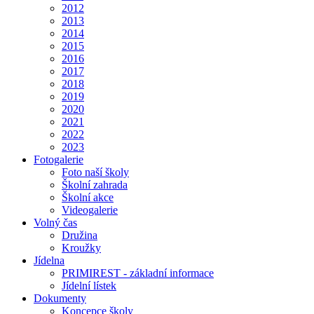
2012
2013
2014
2015
2016
2017
2018
2019
2020
2021
2022
2023
Fotogalerie
Foto naší školy
Školní zahrada
Školní akce
Videogalerie
Volný čas
Družina
Kroužky
Jídelna
PRIMIREST - základní informace
Jídelní lístek
Dokumenty
Koncepce školy