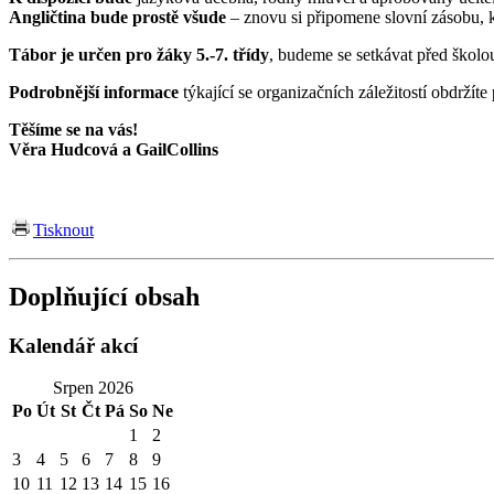
Angličtina bude prostě
všude
– znovu
si připomene slovní zásobu, 
Tábor je určen pro žáky 5.-7. třídy
, budeme se setkávat před školo
Podrobnější informace
týkající se organizačních záležitostí obdržít
Těšíme se na vás!
Věra Hudcová a
GailCollins
Tisknout
Doplňující obsah
Kalendář akcí
Srpen 2026
Po
Út
St
Čt
Pá
So
Ne
1
2
3
4
5
6
7
8
9
10
11
12
13
14
15
16