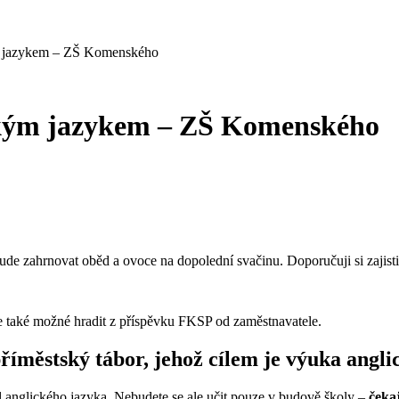
ým jazykem – ZŠ Komenského
ickým jazykem – ZŠ Komenského
bude zahrnovat oběd a ovoce na dopolední svačinu. Doporučuji si zajisti
e také možné hradit z příspěvku FKSP od
z
aměstnavatele.
říměstský tábor, jehož cílem je výuka angl
l anglického jazyka.
Nebudete se ale učit pouze v budo
vě
školy –
čekaj