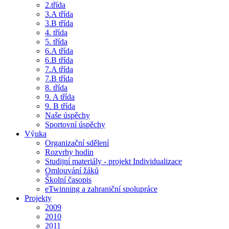
2.třída
3.A třída
3.B třída
4. třída
5. třída
6.A třída
6.B třída
7.A třída
7.B třída
8. třída
9. A třída
9. B třída
Naše úspěchy
Sportovní úspěchy
Výuka
Organizační sdělení
Rozvrhy hodin
Studijní materiály - projekt Individualizace
Omlouvání žáků
Školní časopis
eTwinning a zahraniční spolupráce
Projekty
2009
2010
2011