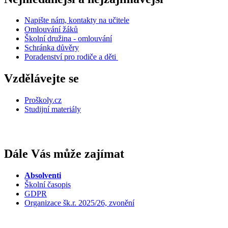
Napište nám, kontakty na učitele
Omlouvání žáků
Školní družina - omlouvání
Schránka důvěry
Poradenství pro rodiče a děti
Vzdělávejte se
Proškoly.cz
Studijní materiály
Dále Vás může zajímat
Absolventi
Školní časopis
GDPR
Organizace šk.r. 2025/26, zvonění