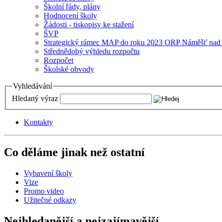
Školní řády, plány
Hodnocení školy
Žádosti - tiskopisy ke stažení
ŠVP
Strategický rámec MAP do roku 2023 ORP Náměšť nad
Střednědobý výhledu rozpočtu
Rozpočet
Školské obvody
Vyhledávání
Hledaný výraz
Kontakty
Co děláme jinak než ostatní
Vybavení školy
Vize
Promo video
Užitečné odkazy
Nejhledanější a nejzajímavější