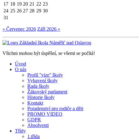
17
18
19
20
21
22
23
24
25
26
27
28
29
30
31
« Červenec 2026
Září 2026 »
Všichni mohou být úspěšní, se všemi se počítá!
Úvod
O nás
Profil ''vize'' školy
Vybavení školy
Rada školy
Žákovský parlament
Historie školy
Kontakt
Poradenství pro rodiče a děti
PROMO VIDEO
GDPR
Absolventi
Třídy
1.třída