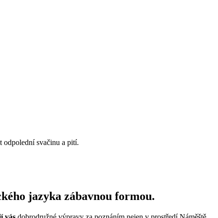
t odpolední svačinu a p
ití.
ického jazyka zábavnou formou
.
í
vás
dobrodružné výpravy za poznáním
nejen
v prostředí Náměště
.