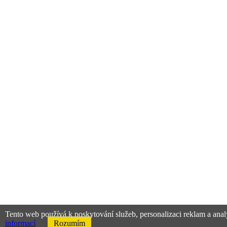
Tento web používá k poskytování služeb, personalizaci reklam a anal
informací
Rozumím