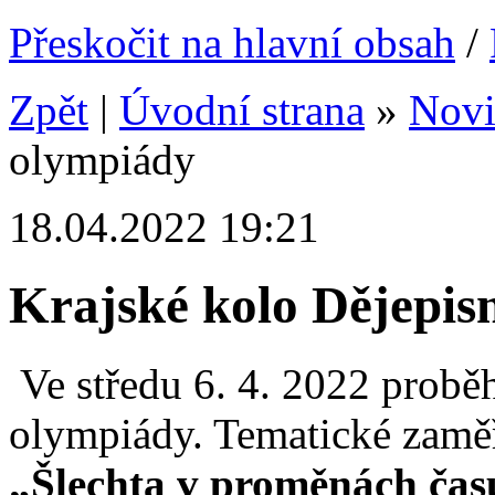
Přeskočit na hlavní obsah
/
Zpět
|
Úvodní strana
»
Nov
olympiády
18.04.2022 19:21
Krajské kolo Dějepis
Ve středu 6. 4. 2022 probě
olympiády. Tematické zaměř
„Šlechta v proměnách čas