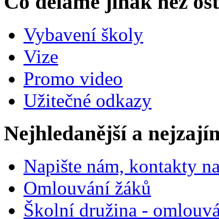
Co děláme jinak než ost
Vybavení školy
Vize
Promo video
Užitečné odkazy
Nejhledanější a nejzají
Napište nám, kontakty na
Omlouvání žáků
Školní družina - omlouv