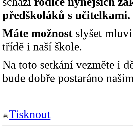
schází
rodiče nynějších žák
předškoláků s učitelka
Máte možnost
slyšet mluv
třídě i naší škole.
Na toto setkání vezměte i dě
bude dobře postaráno našim
Tisknout