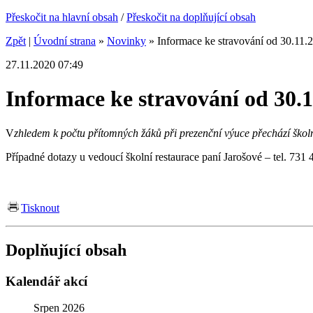
Přeskočit na hlavní obsah
/
Přeskočit na doplňující obsah
Zpět
|
Úvodní strana
»
Novinky
»
Informace ke stravování od 30.11.
27.11.2020 07:49
Informace ke stravování od 30.
V
zhledem k počtu přítomných žáků při prezenční výuce přechází školn
Případné dotazy u vedoucí školní restaurace paní Jarošové – tel. 731
Tisknout
Doplňující obsah
Kalendář akcí
Srpen 2026