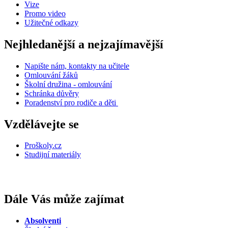
Vize
Promo video
Užitečné odkazy
Nejhledanější a nejzajímavější
Napište nám, kontakty na učitele
Omlouvání žáků
Školní družina - omlouvání
Schránka důvěry
Poradenství pro rodiče a děti
Vzdělávejte se
Proškoly.cz
Studijní materiály
Dále Vás může zajímat
Absolventi