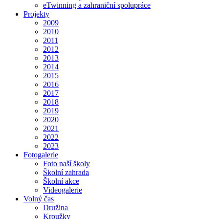
eTwinning a zahraniční spolupráce
Projekty
2009
2010
2011
2012
2013
2014
2015
2016
2017
2018
2019
2020
2021
2022
2023
Fotogalerie
Foto naší školy
Školní zahrada
Školní akce
Videogalerie
Volný čas
Družina
Kroužky