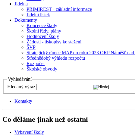
Jídelna
PRIMIREST - základní informace
Jídelní lístek
Dokumenty
Koncepce školy
Školní řády, plány
Hodnocení školy
Žádosti - tiskopisy ke stažení
ŠVP
Strategický rámec MAP do roku 2023 ORP Náměšť nad
Střednědobý výhledu rozpočtu
Rozpočet
Školské obvody
Vyhledávání
Hledaný výraz
Kontakty
Co děláme jinak než ostatní
Vybavení školy