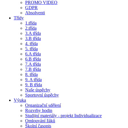
PROMO VIDEO
GDPR
Absolventi
Třídy
1.třída
2.třída
3.A třída
3.B třída
4. třída
5. třída
6.A třída
6.B třída
7.A třída
7.B třída
8. třída
9. A třída
9. B třída
Naše úspěchy
Sportovní úspěchy
Výuka
Organizační sdělení
Rozvrhy hodin
Studijní materiály - projekt Individualizace
Omlouvání žáků
Školní časopis