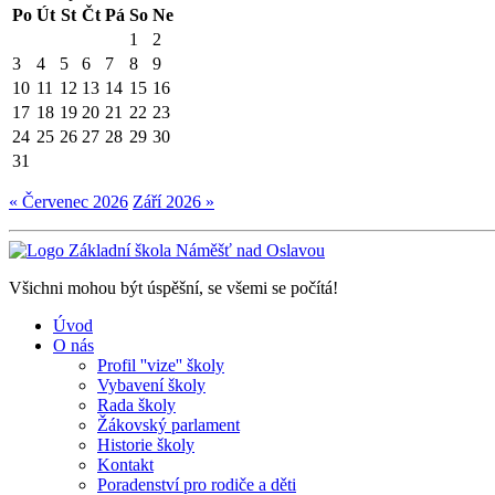
Po
Út
St
Čt
Pá
So
Ne
1
2
3
4
5
6
7
8
9
10
11
12
13
14
15
16
17
18
19
20
21
22
23
24
25
26
27
28
29
30
31
« Červenec 2026
Září 2026 »
Všichni mohou být úspěšní, se všemi se počítá!
Úvod
O nás
Profil ''vize'' školy
Vybavení školy
Rada školy
Žákovský parlament
Historie školy
Kontakt
Poradenství pro rodiče a děti