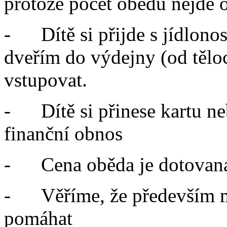
protože počet obědů nejde 
-
Dítě si přijde s jídlon
dveřím do výdejny (od tělo
vstupovat.
-
Dítě si přinese kartu n
finanční obnos
-
Cena oběda je dotovaná
-
Věříme, že především 
pomáhat