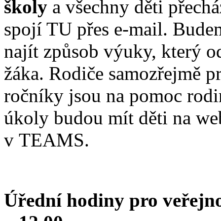
školy
a všechny děti přecház
spojí TU přes e-mail. Budeme
najít způsob výuky, který 
žáka. Rodiče samozřejmě p
ročníky jsou na pomoc rod
úkoly budou mít děti na web
v TEAMS.
Úřední hodiny pro veře