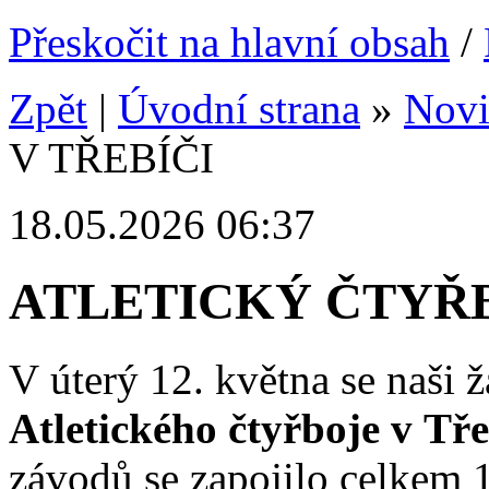
Přeskočit na hlavní obsah
/
Zpět
|
Úvodní strana
»
Nov
V TŘEBÍČI
18.05.2026 06:37
ATLETICKÝ ČTYŘB
V úterý 12. května se naši ž
Atletického čtyřboje v Tř
závodů se zapojilo celkem 1