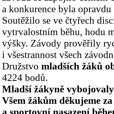
a konkurence byla opravdu 
Soutěžilo se ve čtyřech disc
vytrvalostním běhu, hodu 
výšky. Závody prověřily rych
i všestrannost všech závodn
Družstvo
mladších žáků ob
4224 bodů.
Mladší žákyně vybojovaly
Všem žákům děkujeme za v
a sportovní nasazení běhe