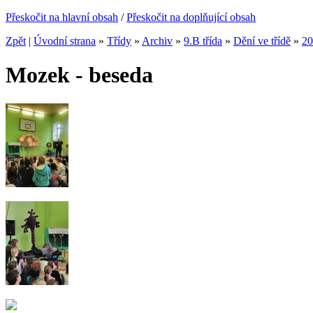
Přeskočit na hlavní obsah
/
Přeskočit na doplňující obsah
Zpět
|
Úvodní strana
»
Třídy
»
Archiv
»
9.B třída
»
Dění ve třídě
»
20
Mozek - beseda