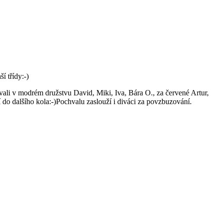
í třídy:-)
ovali v modrém družstvu David, Miki, Iva, Bára O., za červené Artur,
 dalšího kola:-)Pochvalu zaslouží i diváci za povzbuzování.