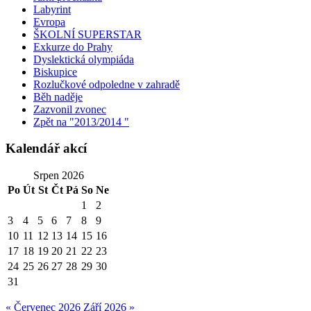
Labyrint
Evropa
ŠKOLNÍ SUPERSTAR
Exkurze do Prahy
Dyslektická olympiáda
Biskupice
Rozlučkové odpoledne v zahradě
Běh naděje
Zazvonil zvonec
Zpět na "2013/2014 "
Kalendář akcí
Srpen 2026
Po
Út
St
Čt
Pá
So
Ne
1
2
3
4
5
6
7
8
9
10
11
12
13
14
15
16
17
18
19
20
21
22
23
24
25
26
27
28
29
30
31
« Červenec 2026
Září 2026 »