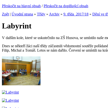
Přeskočit na hlavní obsah
/
Přeskočit na doplňující obsah
Zpět
|
Úvodní strana
»
Třídy
»
Archiv
»
9. třída_2017/18
»
Dění ve tř
Labyrint
V dalším kole, které se uskutečnilo na ZŠ Husova, se umístilo naše 
Dnes se někteří žáci naší třídy zúčastnili vědomostní soutěže pořádan
Filip, Michal a Tomáš. Letos se nám dařilo. Červení se umístili n