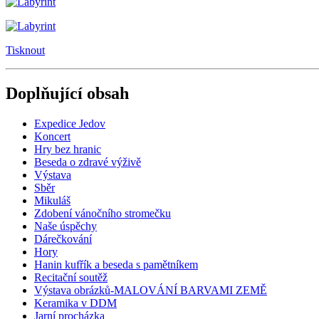
Tisknout
Doplňující obsah
Expedice Jedov
Koncert
Hry bez hranic
Beseda o zdravé výživě
Výstava
Sběr
Mikuláš
Zdobení vánočního stromečku
Naše úspěchy
Dárečkování
Hory
Hanin kufřík a beseda s pamětníkem
Recitační soutěž
Výstava obrázků-MALOVÁNÍ BARVAMI ZEMĚ
Keramika v DDM
Jarní procházka