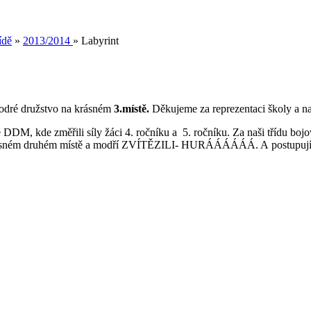
ídě
»
2013/2014
»
Labyrint
modré družstvo na krásném
3.místě.
Děkujeme za reprezentaci školy a naš
é DDM, kde změřili síly žáci 4. ročníku a 5. ročníku. Za naši třídu boj
a krásném druhém místě a modří ZVÍTĚZILI- HURÁÁÁÁÁÁ. A postupují do