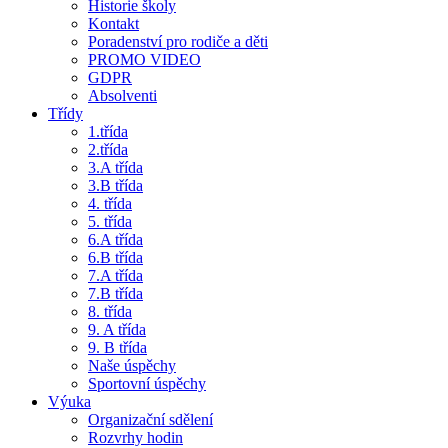
Historie školy
Kontakt
Poradenství pro rodiče a děti
PROMO VIDEO
GDPR
Absolventi
Třídy
1.třída
2.třída
3.A třída
3.B třída
4. třída
5. třída
6.A třída
6.B třída
7.A třída
7.B třída
8. třída
9. A třída
9. B třída
Naše úspěchy
Sportovní úspěchy
Výuka
Organizační sdělení
Rozvrhy hodin