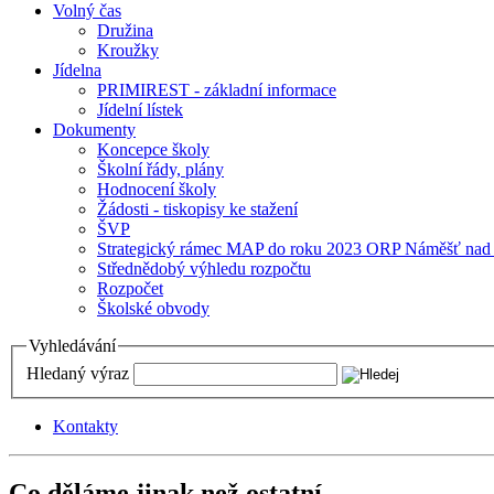
Volný čas
Družina
Kroužky
Jídelna
PRIMIREST - základní informace
Jídelní lístek
Dokumenty
Koncepce školy
Školní řády, plány
Hodnocení školy
Žádosti - tiskopisy ke stažení
ŠVP
Strategický rámec MAP do roku 2023 ORP Náměšť nad
Střednědobý výhledu rozpočtu
Rozpočet
Školské obvody
Vyhledávání
Hledaný výraz
Kontakty
Co děláme jinak než ostatní