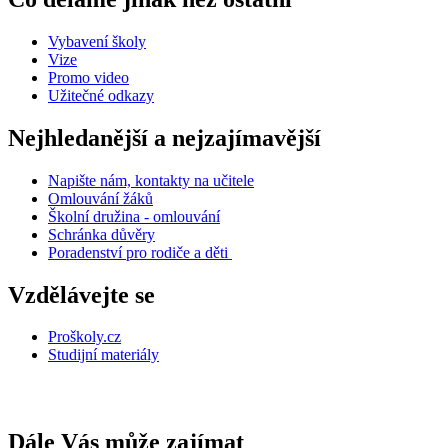
Vybavení školy
Vize
Promo video
Užitečné odkazy
Nejhledanější a nejzajímavější
Napište nám, kontakty na učitele
Omlouvání žáků
Školní družina - omlouvání
Schránka důvěry
Poradenství pro rodiče a děti
Vzdělávejte se
Proškoly.cz
Studijní materiály
Dále Vás může zajímat