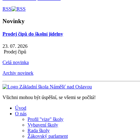
RSS
Novinky
Prodej čipů do školní jídelny
23. 07. 2026
Prodej čipů
Celá novinka
Archiv novinek
Všichni mohou být úspěšní, se všemi se počítá!
Úvod
O nás
Profil ''vize'' školy
Vybavení školy
Rada školy
Žákovský parlament