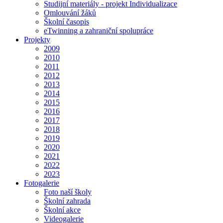
Studijní materiály - projekt Individualizace
Omlouvání žáků
Školní časopis
eTwinning a zahraniční spolupráce
Projekty
2009
2010
2011
2012
2013
2014
2015
2016
2017
2018
2019
2020
2021
2022
2023
Fotogalerie
Foto naší školy
Školní zahrada
Školní akce
Videogalerie