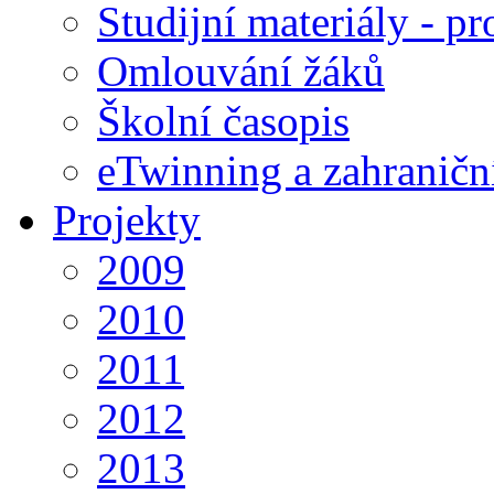
Studijní materiály - pr
Omlouvání žáků
Školní časopis
eTwinning a zahraničn
Projekty
2009
2010
2011
2012
2013