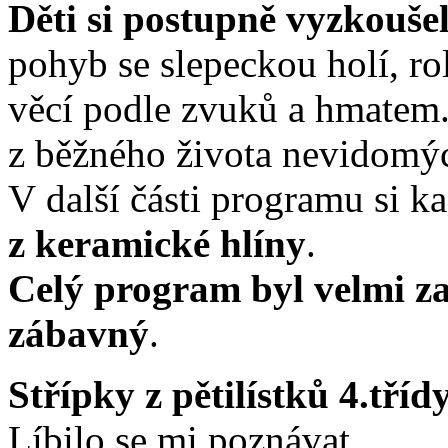
Děti si postupně vyzkouše
pohyb se slepeckou holí, r
věcí podle zvuků a hmatem
z běžného života nevidomý
V další části programu si k
z keramické hlíny
.
Celý program byl velmi z
zábavný
.
Střípky z pětilístků 4.tříd
Líbilo se mi poznávat.