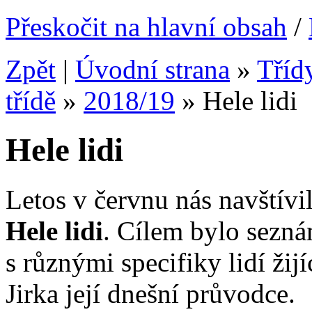
Přeskočit na hlavní obsah
/
Zpět
|
Úvodní strana
»
Tříd
třídě
»
2018/19
»
Hele lidi
Hele lidi
Letos v červnu nás navštívi
Hele lidi
. Cílem bylo sezná
s různými specifiky lidí žij
Jirka její dnešní průvodce.