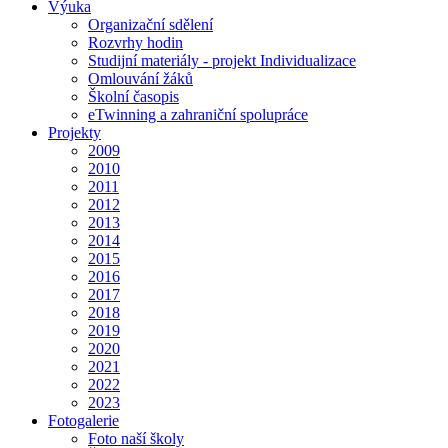
Výuka
Organizační sdělení
Rozvrhy hodin
Studijní materiály - projekt Individualizace
Omlouvání žáků
Školní časopis
eTwinning a zahraniční spolupráce
Projekty
2009
2010
2011
2012
2013
2014
2015
2016
2017
2018
2019
2020
2021
2022
2023
Fotogalerie
Foto naší školy