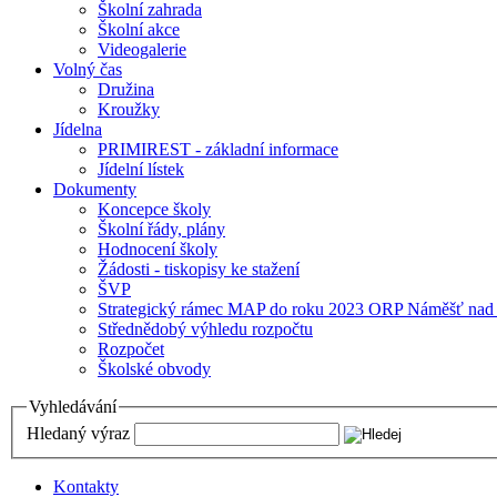
Školní zahrada
Školní akce
Videogalerie
Volný čas
Družina
Kroužky
Jídelna
PRIMIREST - základní informace
Jídelní lístek
Dokumenty
Koncepce školy
Školní řády, plány
Hodnocení školy
Žádosti - tiskopisy ke stažení
ŠVP
Strategický rámec MAP do roku 2023 ORP Náměšť nad
Střednědobý výhledu rozpočtu
Rozpočet
Školské obvody
Vyhledávání
Hledaný výraz
Kontakty