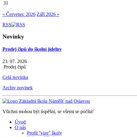
31
« Červenec 2026
Září 2026 »
RSS
Novinky
Prodej čipů do školní jídelny
23. 07. 2026
Prodej čipů
Celá novinka
Archiv novinek
Všichni mohou být úspěšní, se všemi se počítá!
Úvod
O nás
Profil ''vize'' školy