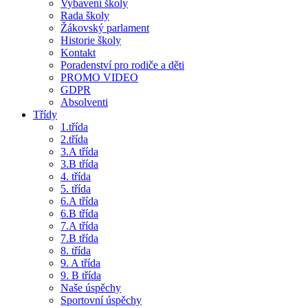
Vybavení školy
Rada školy
Žákovský parlament
Historie školy
Kontakt
Poradenství pro rodiče a děti
PROMO VIDEO
GDPR
Absolventi
Třídy
1.třída
2.třída
3.A třída
3.B třída
4. třída
5. třída
6.A třída
6.B třída
7.A třída
7.B třída
8. třída
9. A třída
9. B třída
Naše úspěchy
Sportovní úspěchy