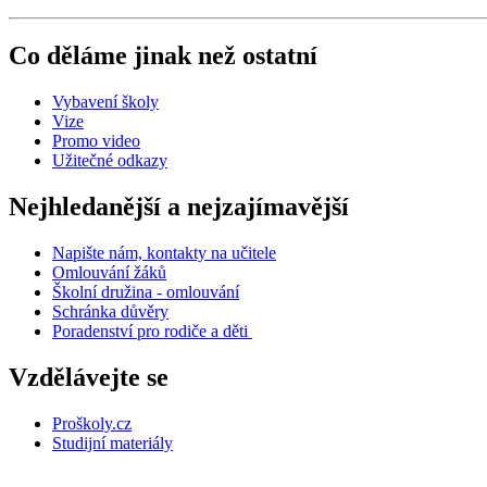
Co děláme jinak než ostatní
Vybavení školy
Vize
Promo video
Užitečné odkazy
Nejhledanější a nejzajímavější
Napište nám, kontakty na učitele
Omlouvání žáků
Školní družina - omlouvání
Schránka důvěry
Poradenství pro rodiče a děti
Vzdělávejte se
Proškoly.cz
Studijní materiály