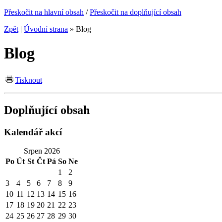
Přeskočit na hlavní obsah
/
Přeskočit na doplňující obsah
Zpět
|
Úvodní strana
»
Blog
Blog
Tisknout
Doplňující obsah
Kalendář akcí
Srpen 2026
Po
Út
St
Čt
Pá
So
Ne
1
2
3
4
5
6
7
8
9
10
11
12
13
14
15
16
17
18
19
20
21
22
23
24
25
26
27
28
29
30