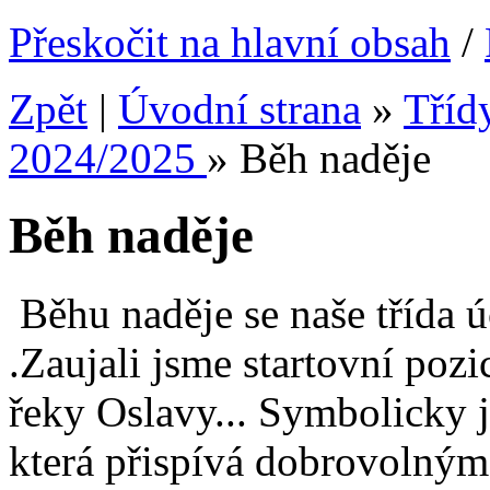
Přeskočit na hlavní obsah
/
Zpět
|
Úvodní strana
»
Tříd
2024/2025
»
Běh naděje
Běh naděje
Běhu naděje se naše třída ú
.Zaujali jsme startovní pozi
řeky Oslavy... Symbolicky j
která přispívá dobrovolný