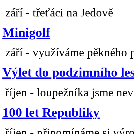
září - třeťáci na Jedově
Minigolf
září - využíváme pěkného 
Výlet do podzimního le
říjen - loupežníka jsme nev
100 let Republiky
říjen - připomínáme si výr