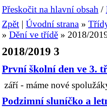
Přeskočit na hlavní obsah
/
Zpět
|
Úvodní strana
»
Tříd
»
Dění ve třídě
»
2018/2019
2018/2019 3
První školní den ve 3. t
září - máme nové spolužák
Podzimní sluníčko a let