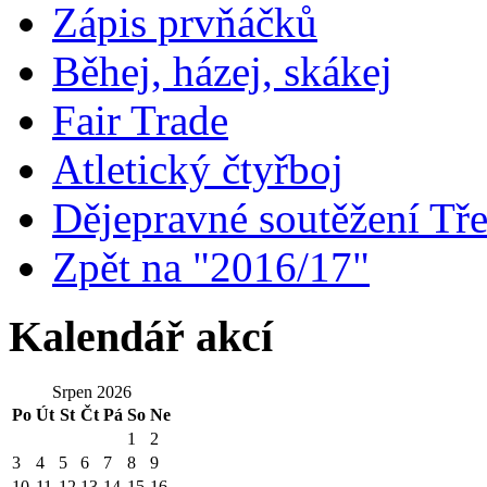
Zápis prvňáčků
Běhej, házej, skákej
Fair Trade
Atletický čtyřboj
Dějepravné soutěžení Tře
Zpět na "2016/17"
Kalendář akcí
Srpen 2026
Po
Út
St
Čt
Pá
So
Ne
1
2
3
4
5
6
7
8
9
10
11
12
13
14
15
16