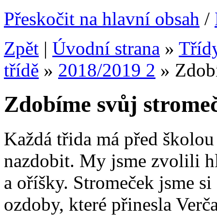
Přeskočit na hlavní obsah
/
Zpět
|
Úvodní strana
»
Tříd
třídě
»
2018/2019 2
»
Zdob
Zdobíme svůj strome
Každá třida má před školou
nazdobit. My jsme zvolili h
a oříšky. Stromeček jsme si
ozdoby, které přinesla Verč