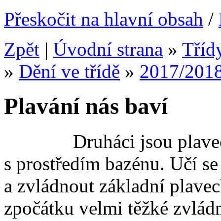
Přeskočit na hlavní obsah
/
Zpět
|
Úvodní strana
»
Tříd
»
Dění ve třídě
»
2017/201
Plavání nás baví
Druháci jsou plaveckým
s prostředím bazénu. Učí s
a zvládnout základní plavec
zpočátku velmi těžké zvládn