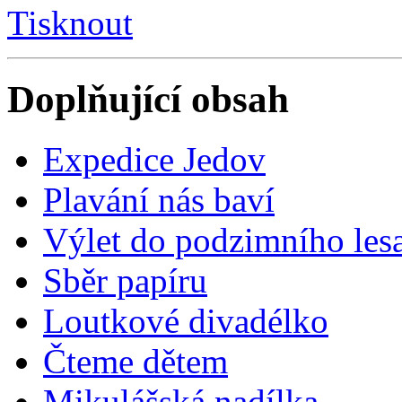
Tisknout
Doplňující obsah
Expedice Jedov
Plavání nás baví
Výlet do podzimního les
Sběr papíru
Loutkové divadélko
Čteme dětem
Mikulášská nadílka