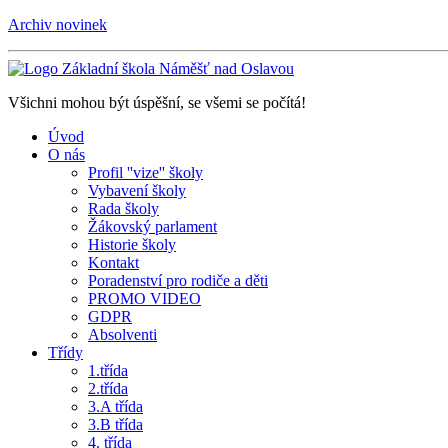
Archiv novinek
Všichni mohou být úspěšní, se všemi se počítá!
Úvod
O nás
Profil ''vize'' školy
Vybavení školy
Rada školy
Žákovský parlament
Historie školy
Kontakt
Poradenství pro rodiče a děti
PROMO VIDEO
GDPR
Absolventi
Třídy
1.třída
2.třída
3.A třída
3.B třída
4. třída