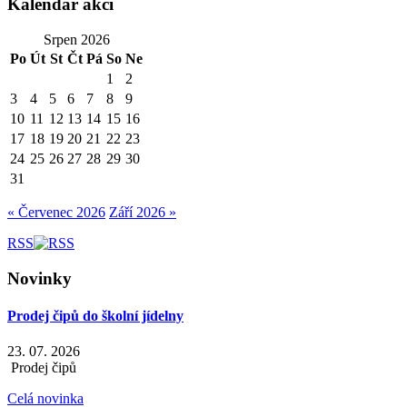
Kalendář akcí
Srpen 2026
Po
Út
St
Čt
Pá
So
Ne
1
2
3
4
5
6
7
8
9
10
11
12
13
14
15
16
17
18
19
20
21
22
23
24
25
26
27
28
29
30
31
« Červenec 2026
Září 2026 »
RSS
Novinky
Prodej čipů do školní jídelny
23. 07. 2026
Prodej čipů
Celá novinka