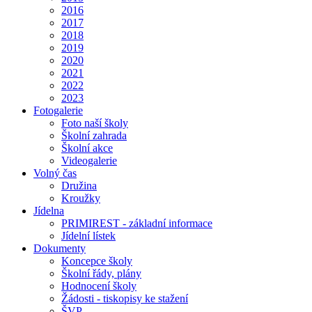
2016
2017
2018
2019
2020
2021
2022
2023
Fotogalerie
Foto naší školy
Školní zahrada
Školní akce
Videogalerie
Volný čas
Družina
Kroužky
Jídelna
PRIMIREST - základní informace
Jídelní lístek
Dokumenty
Koncepce školy
Školní řády, plány
Hodnocení školy
Žádosti - tiskopisy ke stažení
ŠVP