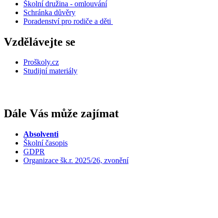
Školní družina - omlouvání
Schránka důvěry
Poradenství pro rodiče a děti
Vzdělávejte se
Proškoly.cz
Studijní materiály
Dále Vás může zajímat
Absolventi
Školní časopis
GDPR
Organizace šk.r. 2025/26, zvonění