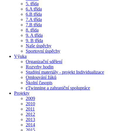
5. třída
6.A třída
6.B třída
7.A třída
7.B třída
8. třída
9. A třída
9. B třída
Naše úspěchy
Sportovní úspěchy
Výuka
Organizační sdělení
Rozvrhy hodin
Studijní materiály - projekt Individualizace
Omlouvání žáků
Školní časopis
eTwinning a zahraniční spolupráce
Projekty
2009
2010
2011
2012
2013
2014
2015