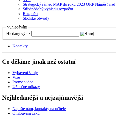
Strategický rámec MAP do roku 2023 ORP Náměšť nad
Střednědobý výhledu rozpočtu
Rozpočet
Školské obvody
Vyhledávání
Hledaný výraz
Kontakty
Co děláme jinak než ostatní
Vybavení školy
Vize
Promo video
Užitečné odkazy
Nejhledanější a nejzajímavější
Napište nám, kontakty na učitele
Omlouvání žáků