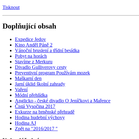
Tisknout
Doplňující obsah
Expedice Jedov
Kino Anděl Páně 2
Vánoční bruslení a třídní besídka
Pobyt na horách
Stavíme z Merkuru
Divadlo Gulliverovy cesty
Preventivní program Používám mozek
Maškarní den
Jarní úklid školní zahrady
Vaření
Módní přehlídka
Anglicko - české divadlo O Jeníčkovi a Mařence
Čistá Vysočina 2017
Exkurze na brněnské přehradě
Hodina hudební výchovy
Hodina AJ
Zpět na "2016/2017 "