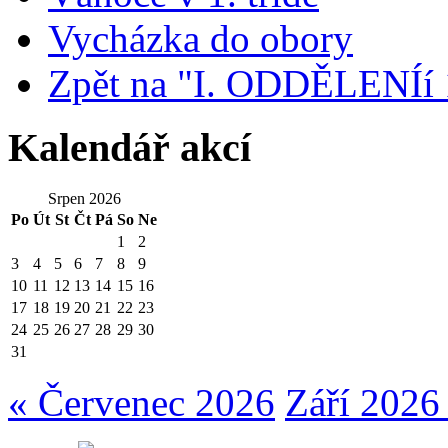
Vycházka do obory
Zpět na "I. ODDĚLENÍí 1
Kalendář akcí
Srpen 2026
Po
Út
St
Čt
Pá
So
Ne
1
2
3
4
5
6
7
8
9
10
11
12
13
14
15
16
17
18
19
20
21
22
23
24
25
26
27
28
29
30
31
« Červenec 2026
Září 2026