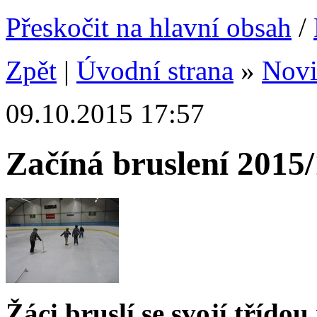
Přeskočit na hlavní obsah
/
Zpět
|
Úvodní strana
»
Nov
09.10.2015 17:57
Začíná bruslení 2015
Žáci bruslí se svojí třídou