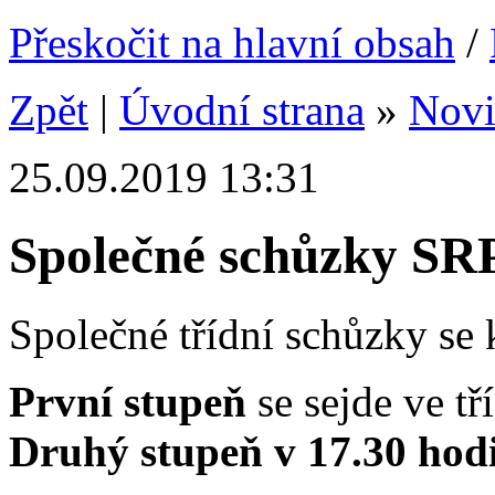
Přeskočit na hlavní obsah
/
Zpět
|
Úvodní strana
»
Nov
25.09.2019 13:31
Společné schůzky SR
Společné třídní schůzky se 
První stupeň
se sejde ve tř
Druhý stupeň v 17.30 hod