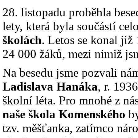
28. listopadu proběhla bes
lety, která byla součástí c
školách
. Letos se konal již
24 000 žáků, mezi nimiž jsm
Na besedu jsme pozvali ná
Ladislava Hanáka
, r. 193
školní léta. Pro mnohé z ná
naše škola Komenského
b
tzv. měšťanka, zatímco nár