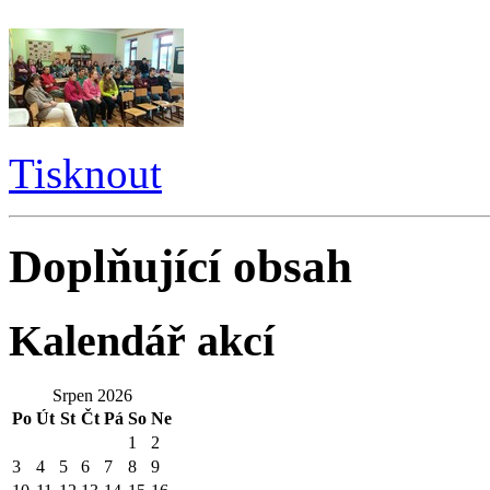
Tisknout
Doplňující obsah
Kalendář akcí
Srpen 2026
Po
Út
St
Čt
Pá
So
Ne
1
2
3
4
5
6
7
8
9