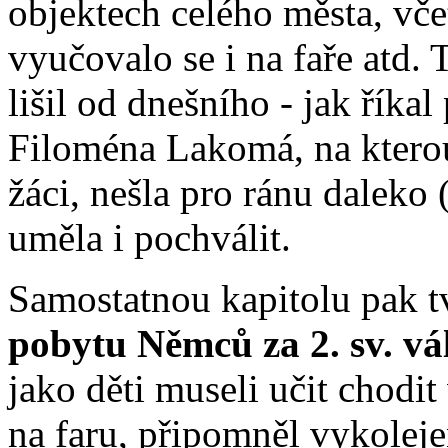
objektech celého města, vče
vyučovalo se i na faře atd. 
lišil od dnešního - jak říkal
Filoména Lakomá, na kterou
žáci, nešla pro ránu daleko 
uměla i pochválit.
Samostatnou kapitolu pak t
pobytu Němců za 2. sv. vá
jako děti museli učit chodit
na faru, připomněl vykolej