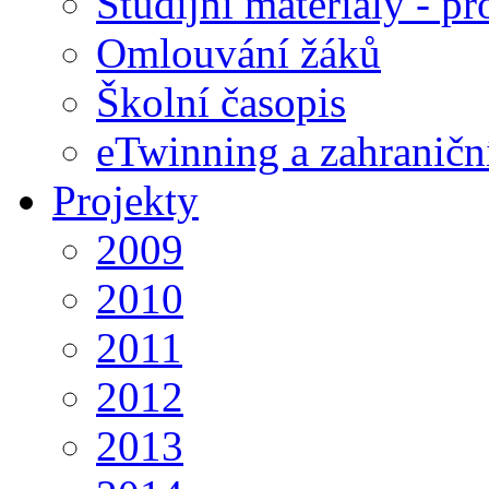
Studijní materiály - pr
Omlouvání žáků
Školní časopis
eTwinning a zahraničn
Projekty
2009
2010
2011
2012
2013