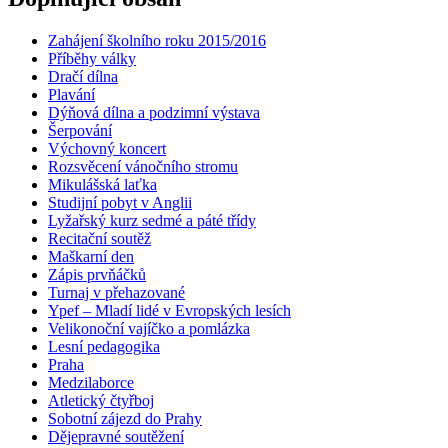
Zahájení školního roku 2015/2016
Příběhy války
Dračí dílna
Plavání
Dýňová dílna a podzimní výstava
Šerpování
Výchovný koncert
Rozsvěcení vánočního stromu
Mikulášská laťka
Studijní pobyt v Anglii
Lyžařský kurz sedmé a páté třídy
Recitační soutěž
Maškarní den
Zápis prvňáčků
Turnaj v přehazované
Ypef – Mladí lidé v Evropských lesích
Velikonoční vajíčko a pomlázka
Lesní pedagogika
Praha
Medzilaborce
Atletický čtyřboj
Sobotní zájezd do Prahy
Dějepravné soutěžení