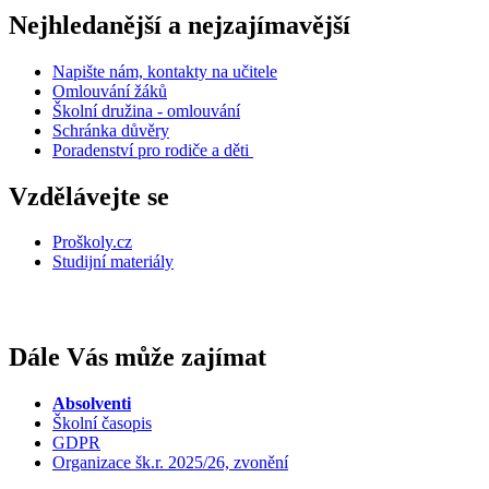
Nejhledanější a nejzajímavější
Napište nám, kontakty na učitele
Omlouvání žáků
Školní družina - omlouvání
Schránka důvěry
Poradenství pro rodiče a děti
Vzdělávejte se
Proškoly.cz
Studijní materiály
Dále Vás může zajímat
Absolventi
Školní časopis
GDPR
Organizace šk.r. 2025/26, zvonění