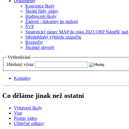
Dokumenty
Koncepce školy
Školní řády, plány
Hodnocení školy
Žádosti - tiskopisy ke stažení
ŠVP
Strategický rámec MAP do roku 2023 ORP Náměšť nad
Střednědobý výhledu rozpočtu
Rozpočet
Školské obvody
Vyhledávání
Hledaný výraz
Kontakty
Co děláme jinak než ostatní
Vybavení školy
Vize
Promo video
Užitečné odkazy