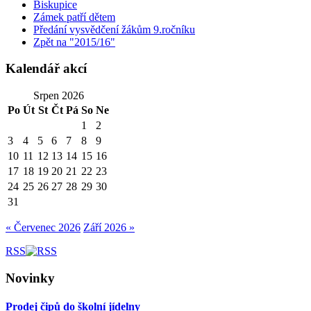
Biskupice
Zámek patří dětem
Předání vysvědčení žákům 9.ročníku
Zpět na "2015/16"
Kalendář akcí
Srpen 2026
Po
Út
St
Čt
Pá
So
Ne
1
2
3
4
5
6
7
8
9
10
11
12
13
14
15
16
17
18
19
20
21
22
23
24
25
26
27
28
29
30
31
« Červenec 2026
Září 2026 »
RSS
Novinky
Prodej čipů do školní jídelny