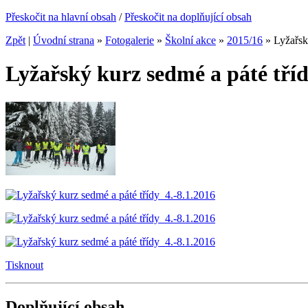
Přeskočit na hlavní obsah
/
Přeskočit na doplňující obsah
Zpět
|
Úvodní strana
»
Fotogalerie
»
Školní akce
»
2015/16
»
Lyžařsk
Lyžařský kurz sedmé a páté tří
Tisknout
Doplňující obsah