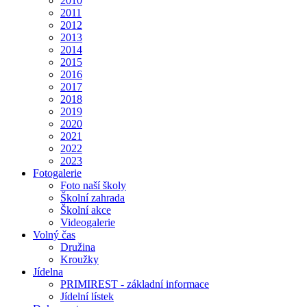
2010
2011
2012
2013
2014
2015
2016
2017
2018
2019
2020
2021
2022
2023
Fotogalerie
Foto naší školy
Školní zahrada
Školní akce
Videogalerie
Volný čas
Družina
Kroužky
Jídelna
PRIMIREST - základní informace
Jídelní lístek