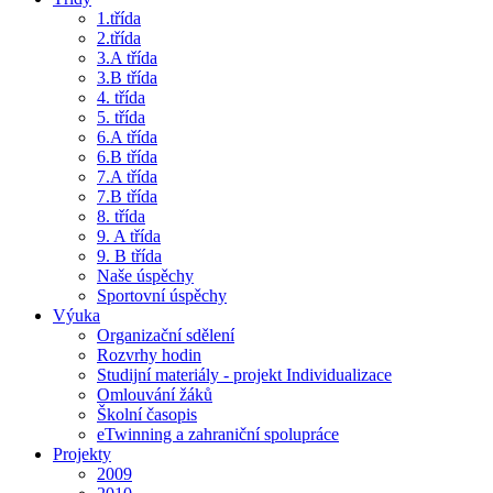
1.třída
2.třída
3.A třída
3.B třída
4. třída
5. třída
6.A třída
6.B třída
7.A třída
7.B třída
8. třída
9. A třída
9. B třída
Naše úspěchy
Sportovní úspěchy
Výuka
Organizační sdělení
Rozvrhy hodin
Studijní materiály - projekt Individualizace
Omlouvání žáků
Školní časopis
eTwinning a zahraniční spolupráce
Projekty
2009