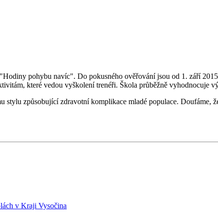
diny pohybu navíc". Do pokusného ověřování jsou od 1. září 2015 do 
aktivitám, které vedou vyškolení trenéři. Škola průběžně vyhodnocuje 
ímu stylu způsobující zdravotní komplikace mladé populace. Doufáme,
lách v Kraji Vysočina