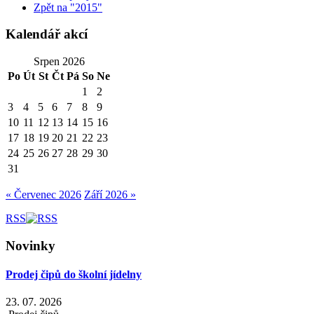
Zpět na "2015"
Kalendář akcí
Srpen 2026
Po
Út
St
Čt
Pá
So
Ne
1
2
3
4
5
6
7
8
9
10
11
12
13
14
15
16
17
18
19
20
21
22
23
24
25
26
27
28
29
30
31
« Červenec 2026
Září 2026 »
RSS
Novinky
Prodej čipů do školní jídelny
23. 07. 2026