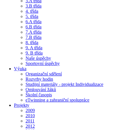
3.A třída
3.B třída
4. třída
5. třída
6.A třída
6.B třída
7.A třída
7.B třída
8. třída
9. A třída
9. B třída
Naše úspěchy
Sportovní úspěchy
Výuka
Organizační sdělení
Rozvrhy hodin
Studijní materiály - projekt Individualizace
Omlouvání žáků
Školní časopis
eTwinning a zahraniční spolupráce
Projekty
2009
2010
2011
2012