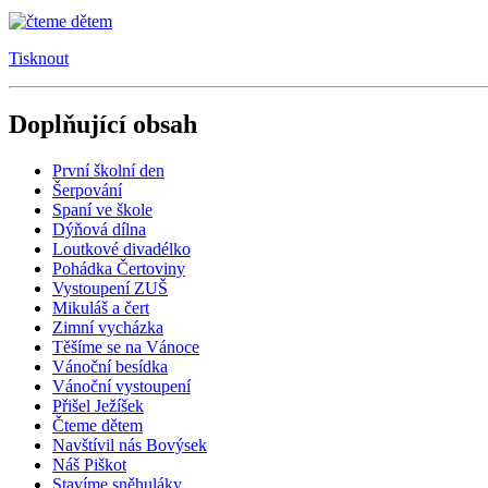
Tisknout
Doplňující obsah
První školní den
Šerpování
Spaní ve škole
Dýňová dílna
Loutkové divadélko
Pohádka Čertoviny
Vystoupení ZUŠ
Mikuláš a čert
Zimní vycházka
Těšíme se na Vánoce
Vánoční besídka
Vánoční vystoupení
Přišel Ježíšek
Čteme dětem
Navštívil nás Bovýsek
Náš Piškot
Stavíme sněhuláky