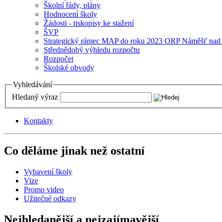
Školní řády, plány
Hodnocení školy
Žádosti - tiskopisy ke stažení
ŠVP
Strategický rámec MAP do roku 2023 ORP Náměšť nad
Střednědobý výhledu rozpočtu
Rozpočet
Školské obvody
Vyhledávání
Hledaný výraz
Kontakty
Co děláme jinak než ostatní
Vybavení školy
Vize
Promo video
Užitečné odkazy
Nejhledanější a nejzajímavější