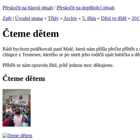
Přeskočit na hlavní obsah
/
Přeskočit na doplňující obsah
Zpět
|
Úvodní strana
»
Třídy
»
Archiv
»
5. třída
»
Dění ve třídě
»
201
Čteme dětem
Rádi bychom poděkovali paní Malé, která nám přišla přečíst příbě
chlapce z Tennesee, kterého se po smrti jeho rodičů ujali babička a 
Příběh se nám opravdu líbil, ještě jednou moc děkujeme.
Čteme dětem