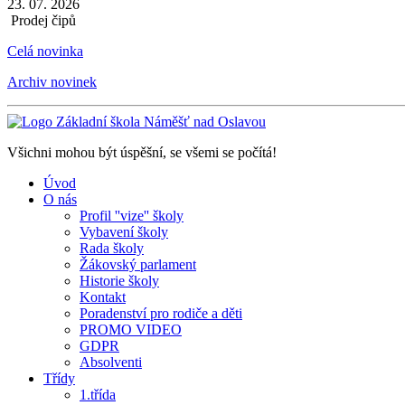
23. 07. 2026
Prodej čipů
Celá novinka
Archiv novinek
Všichni mohou být úspěšní, se všemi se počítá!
Úvod
O nás
Profil ''vize'' školy
Vybavení školy
Rada školy
Žákovský parlament
Historie školy
Kontakt
Poradenství pro rodiče a děti
PROMO VIDEO
GDPR
Absolventi
Třídy
1.třída