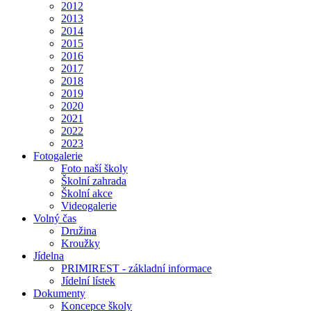
2012
2013
2014
2015
2016
2017
2018
2019
2020
2021
2022
2023
Fotogalerie
Foto naší školy
Školní zahrada
Školní akce
Videogalerie
Volný čas
Družina
Kroužky
Jídelna
PRIMIREST - základní informace
Jídelní lístek
Dokumenty
Koncepce školy