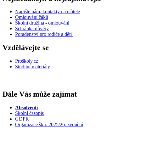
Napište nám, kontakty na učitele
Omlouvání žáků
Školní družina - omlouvání
Schránka důvěry
Poradenství pro rodiče a děti
Vzdělávejte se
Proškoly.cz
Studijní materiály
Dále Vás může zajímat
Absolventi
Školní časopis
GDPR
Organizace šk.r. 2025/26, zvonění