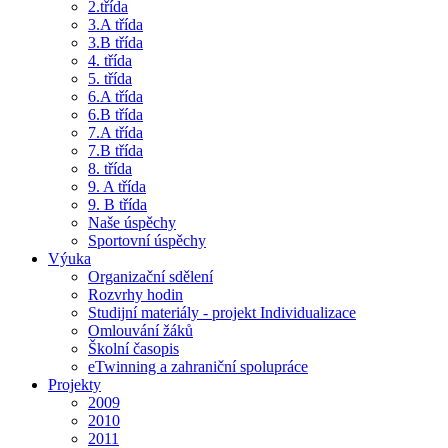
2.třída
3.A třída
3.B třída
4. třída
5. třída
6.A třída
6.B třída
7.A třída
7.B třída
8. třída
9. A třída
9. B třída
Naše úspěchy
Sportovní úspěchy
Výuka
Organizační sdělení
Rozvrhy hodin
Studijní materiály - projekt Individualizace
Omlouvání žáků
Školní časopis
eTwinning a zahraniční spolupráce
Projekty
2009
2010
2011