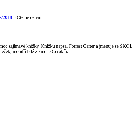
7/2018
»
Čteme dětem
h z moc zajímavé knížky. Knížku napsal Forrest Carter a jmenuje s
dědeček, moudří lidé z kmene Čerokíů.