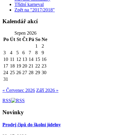
Třídní karneval
Zpět na "2017/2018"
Kalendář akcí
Srpen 2026
Po
Út
St
Čt
Pá
So
Ne
1
2
3
4
5
6
7
8
9
10
11
12
13
14
15
16
17
18
19
20
21
22
23
24
25
26
27
28
29
30
31
« Červenec 2026
Září 2026 »
RSS
Novinky
Prodej čipů do školní jídelny