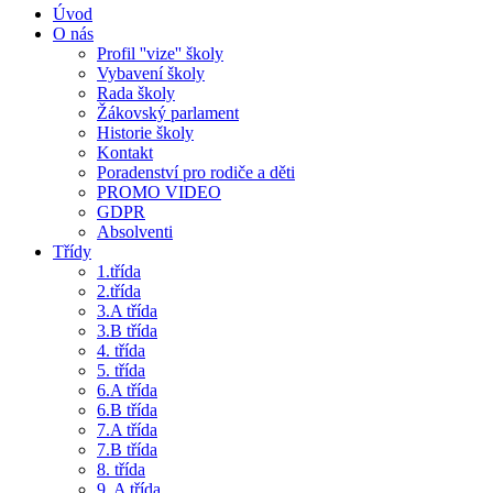
Úvod
O nás
Profil ''vize'' školy
Vybavení školy
Rada školy
Žákovský parlament
Historie školy
Kontakt
Poradenství pro rodiče a děti
PROMO VIDEO
GDPR
Absolventi
Třídy
1.třída
2.třída
3.A třída
3.B třída
4. třída
5. třída
6.A třída
6.B třída
7.A třída
7.B třída
8. třída
9. A třída