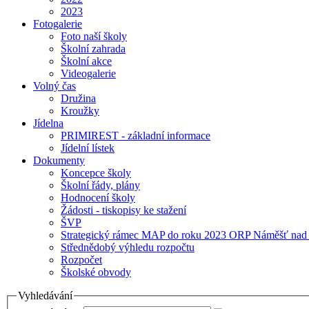
2023
Fotogalerie
Foto naší školy
Školní zahrada
Školní akce
Videogalerie
Volný čas
Družina
Kroužky
Jídelna
PRIMIREST - základní informace
Jídelní lístek
Dokumenty
Koncepce školy
Školní řády, plány
Hodnocení školy
Žádosti - tiskopisy ke stažení
ŠVP
Strategický rámec MAP do roku 2023 ORP Náměšť nad
Střednědobý výhledu rozpočtu
Rozpočet
Školské obvody
Vyhledávání