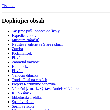
Tisknout
Doplňující obsah
Jak jsme přišli poprvé do školy
Expedice Jedov
Museum Náměšť
Návštěva galerie ve Staré radnici
Zumba
Podzimníček
Plavání
Zahradní slavnost
Keramická dílna
Plavání
Vánoční dílničky
Tonda Obal na cestách
Projekt Rozumíme penězům
Vánoční jarmark, výstava Andělské Vánoce
Klub Zámek
Mikulášská nadílka
Spaní ve škole
Spaní ve škole