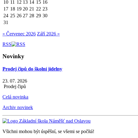
10
11
12
13
14
15
16
17
18
19
20
21
22
23
24
25
26
27
28
29
30
31
« Červenec 2026
Září 2026 »
RSS
Novinky
Prodej čipů do školní jídelny
23. 07. 2026
Prodej čipů
Celá novinka
Archiv novinek
Všichni mohou být úspěšní, se všemi se počítá!