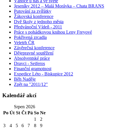
Vánoce u nás a ve světě
Jeseníky 2012 – Malá Morávka – Chata BRANS
Putování za zvířátky
Žákovská konference
Dvě školy z jednoho města
Předvánoční Vídeň - 2011
Práce s pohádkovou knihou Leny Freyové
Pokřivená zrcadla
Veletrh ČR
Závěrečná konference
Dějepravné soutěžení
Absolventské práce
Dravci - Seiferos
Finanční gramotnost
Expedice Léto - Biskupice 2012
Běh Naděje
Zpět na "2011/12"
Kalendář akcí
Srpen 2026
Po
Út
St
Čt
Pá
So
Ne
1
2
3
4
5
6
7
8
9