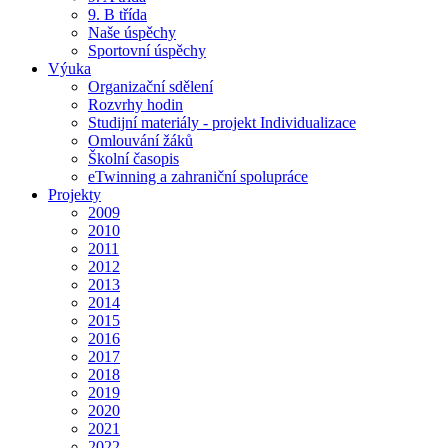
9. B třída
Naše úspěchy
Sportovní úspěchy
Výuka
Organizační sdělení
Rozvrhy hodin
Studijní materiály - projekt Individualizace
Omlouvání žáků
Školní časopis
eTwinning a zahraniční spolupráce
Projekty
2009
2010
2011
2012
2013
2014
2015
2016
2017
2018
2019
2020
2021
2022