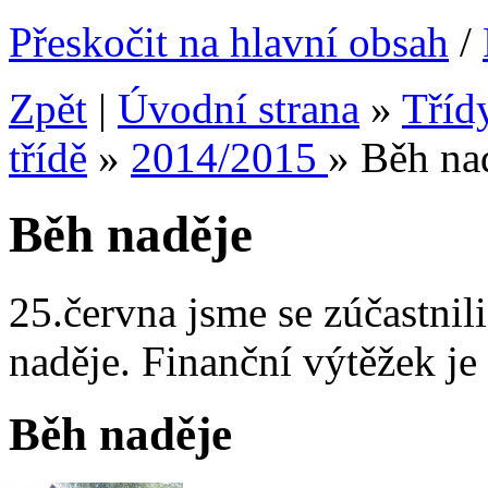
Přeskočit na hlavní obsah
/
Zpět
|
Úvodní strana
»
Tříd
třídě
»
2014/2015
»
Běh na
Běh naděje
25.června jsme se zúčastnili
naděje. Finanční výtěžek j
Běh naděje