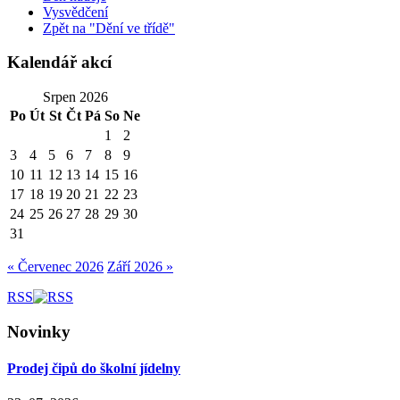
Vysvědčení
Zpět na "Dění ve třídě"
Kalendář akcí
Srpen 2026
Po
Út
St
Čt
Pá
So
Ne
1
2
3
4
5
6
7
8
9
10
11
12
13
14
15
16
17
18
19
20
21
22
23
24
25
26
27
28
29
30
31
« Červenec 2026
Září 2026 »
RSS
Novinky
Prodej čipů do školní jídelny