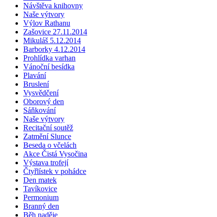
Návštěva knihovny
Naše výtvory
Výlov Rathanu
Zašovice 27.11.2014
Mikuláš 5.12.2014
Barborky 4.12.2014
Prohlídka varhan
Vánoční besídka
Plavání
Bruslení
Vysvědčení
Oborový den
Sáňkování
Naše výtvory
Recitační soutěž
Zatmění Slunce
Beseda o včelách
Akce Čistá Vysočina
Výstava trofejí
Čtyřlístek v pohádce
Den matek
Tavíkovice
Permonium
Branný den
Běh naděje