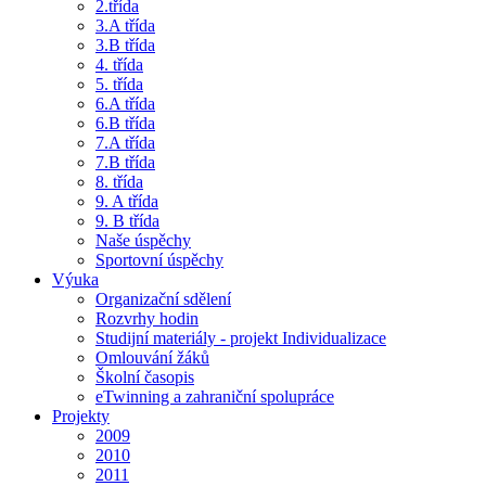
2.třída
3.A třída
3.B třída
4. třída
5. třída
6.A třída
6.B třída
7.A třída
7.B třída
8. třída
9. A třída
9. B třída
Naše úspěchy
Sportovní úspěchy
Výuka
Organizační sdělení
Rozvrhy hodin
Studijní materiály - projekt Individualizace
Omlouvání žáků
Školní časopis
eTwinning a zahraniční spolupráce
Projekty
2009
2010
2011