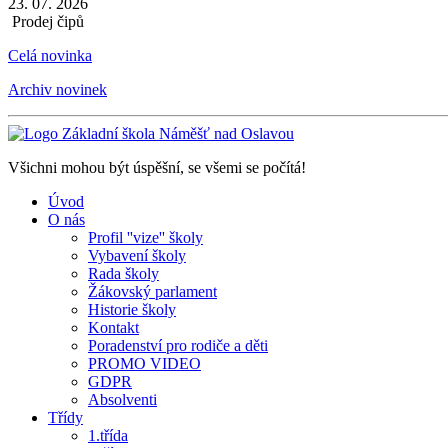
23. 07. 2026
Prodej čipů
Celá novinka
Archiv novinek
Všichni mohou být úspěšní, se všemi se počítá!
Úvod
O nás
Profil ''vize'' školy
Vybavení školy
Rada školy
Žákovský parlament
Historie školy
Kontakt
Poradenství pro rodiče a děti
PROMO VIDEO
GDPR
Absolventi
Třídy
1.třída